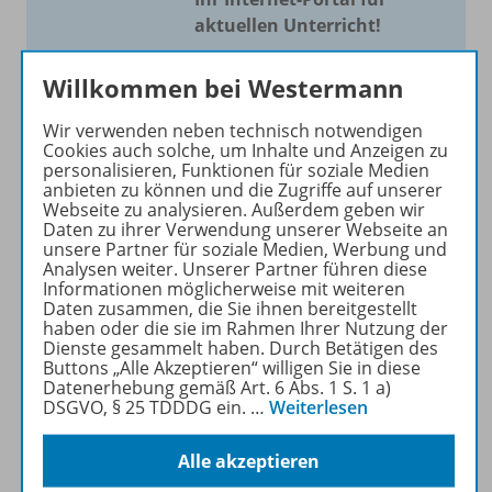
aktuellen Unterricht!
Mit Schroedel aktuell bieten
Willkommen bei Westermann
wir Ihnen einen Service, um
Ihren Unterricht aktuell und
Wir verwenden neben technisch notwendigen
einfach zu gestalten. Jede
Cookies auch solche, um Inhalte und Anzeigen zu
personalisieren, Funktionen für soziale Medien
Woche drei bis vier
anbieten zu können und die Zugriffe auf unserer
Neuerscheinungen mit
Webseite zu analysieren. Außerdem geben wir
großem Online Archiv.
Daten zu ihrer Verwendung unserer Webseite an
unsere Partner für soziale Medien, Werbung und
Analysen weiter. Unserer Partner führen diese
Mehr erfahren
Informationen möglicherweise mit weiteren
Daten zusammen, die Sie ihnen bereitgestellt
haben oder die sie im Rahmen Ihrer Nutzung der
Dienste gesammelt haben. Durch Betätigen des
Buttons „Alle Akzeptieren“ willigen Sie in diese
Datenerhebung gemäß Art. 6 Abs. 1 S. 1 a)
DSGVO, § 25 TDDDG ein.
…
Weiterlesen
Informationen
Alle akzeptieren