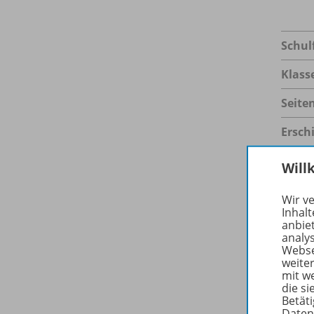
Schul
Klass
Seite
Ersch
Datei
Will
Datei
Wir v
Inhalt
anbie
analy
Webse
Besc
weite
mit w
die s
Betäti
Daten
Die P