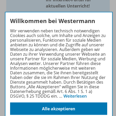
aktuellen Unterricht!
Mit Schroedel aktuell bieten
Willkommen bei Westermann
wir Ihnen einen Service, um
Ihren Unterricht aktuell und
Wir verwenden neben technisch notwendigen
einfach zu gestalten. Jede
Cookies auch solche, um Inhalte und Anzeigen zu
personalisieren, Funktionen für soziale Medien
Woche drei bis vier
anbieten zu können und die Zugriffe auf unserer
Neuerscheinungen mit
Webseite zu analysieren. Außerdem geben wir
großem Online Archiv.
Daten zu ihrer Verwendung unserer Webseite an
unsere Partner für soziale Medien, Werbung und
Analysen weiter. Unserer Partner führen diese
Mehr erfahren
Informationen möglicherweise mit weiteren
Daten zusammen, die Sie ihnen bereitgestellt
haben oder die sie im Rahmen Ihrer Nutzung der
Dienste gesammelt haben. Durch Betätigen des
Buttons „Alle Akzeptieren“ willigen Sie in diese
Datenerhebung gemäß Art. 6 Abs. 1 S. 1 a)
DSGVO, § 25 TDDDG ein.
…
Weiterlesen
Informationen
Alle akzeptieren