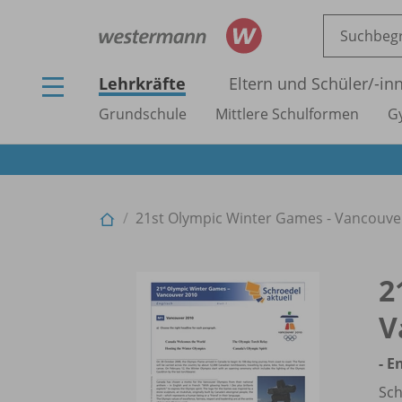
Lehrkräfte
Eltern und Schüler/
-in
Grundschule
Mittlere Schulformen
G
21st Olympic Winter Games - Vancouver 
2
V
- E
Sch