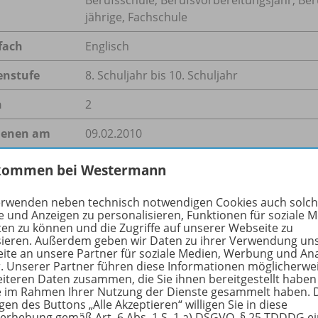
jährige, Fachschule
fach
Englisch
enstufe
8. Schuljahr bis 10. Schuljahr
n
2
ienen am
09.02.2010
größe
196,0 kB
kommen bei Westermann
format
PDF-Dokument
erwenden neben technisch notwendigen Cookies auch solc
e und Anzeigen zu personalisieren, Funktionen für soziale 
ten zu können und die Zugriffe auf unserer Webseite zu
sieren. Außerdem geben wir Daten zu ihrer Verwendung un
ite an unsere Partner für soziale Medien, Werbung und An
hreibung
r. Unserer Partner führen diese Informationen möglicherwe
eiteren Daten zusammen, die Sie ihnen bereitgestellt haben
ie im Rahmen Ihrer Nutzung der Dienste gesammelt haben. 
gen des Buttons „Alle Akzeptieren“ willigen Sie in diese
erhebung gemäß Art. 6 Abs. 1 S. 1 a) DSGVO, § 25 TDDDG e
the Olympic spirit into your classroom! This worksheet in