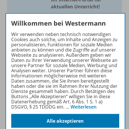
aktuellen Unterricht!
Mit Schroedel aktuell bieten
Willkommen bei Westermann
wir Ihnen einen Service, um
Ihren Unterricht aktuell und
Wir verwenden neben technisch notwendigen
einfach zu gestalten. Jede
Cookies auch solche, um Inhalte und Anzeigen zu
personalisieren, Funktionen für soziale Medien
Woche drei bis vier
anbieten zu können und die Zugriffe auf unserer
Neuerscheinungen mit
Webseite zu analysieren. Außerdem geben wir
großem Online Archiv.
Daten zu ihrer Verwendung unserer Webseite an
unsere Partner für soziale Medien, Werbung und
Analysen weiter. Unserer Partner führen diese
Mehr erfahren
Informationen möglicherweise mit weiteren
Daten zusammen, die Sie ihnen bereitgestellt
haben oder die sie im Rahmen Ihrer Nutzung der
Dienste gesammelt haben. Durch Betätigen des
Buttons „Alle Akzeptieren“ willigen Sie in diese
Datenerhebung gemäß Art. 6 Abs. 1 S. 1 a)
DSGVO, § 25 TDDDG ein.
…
Weiterlesen
Informationen
Alle akzeptieren