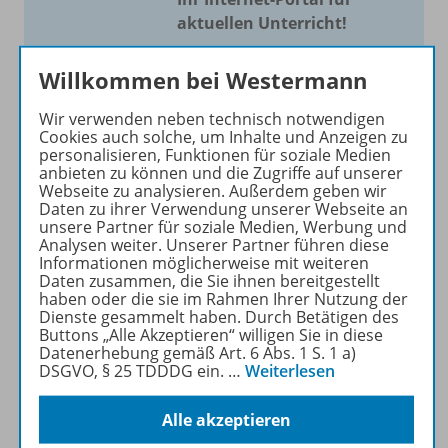
aktuellen Unterricht!
Mit Schroedel aktuell bieten
Willkommen bei Westermann
wir Ihnen einen Service, um
Ihren Unterricht aktuell und
Wir verwenden neben technisch notwendigen
einfach zu gestalten. Jede
Cookies auch solche, um Inhalte und Anzeigen zu
personalisieren, Funktionen für soziale Medien
Woche drei bis vier
anbieten zu können und die Zugriffe auf unserer
Neuerscheinungen mit
Webseite zu analysieren. Außerdem geben wir
großem Online Archiv.
Daten zu ihrer Verwendung unserer Webseite an
unsere Partner für soziale Medien, Werbung und
Analysen weiter. Unserer Partner führen diese
Mehr erfahren
Informationen möglicherweise mit weiteren
Daten zusammen, die Sie ihnen bereitgestellt
haben oder die sie im Rahmen Ihrer Nutzung der
Dienste gesammelt haben. Durch Betätigen des
Buttons „Alle Akzeptieren“ willigen Sie in diese
Datenerhebung gemäß Art. 6 Abs. 1 S. 1 a)
DSGVO, § 25 TDDDG ein.
…
Weiterlesen
Informationen
Alle akzeptieren