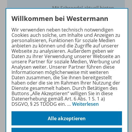
Mit Schroedel aktuell bieten
wir Ihnen einen Service, um
Willkommen bei Westermann
Ihren Unterricht aktuell und
einfach zu gestalten. Jede
Wir verwenden neben technisch notwendigen
Cookies auch solche, um Inhalte und Anzeigen zu
Woche drei bis vier
personalisieren, Funktionen für soziale Medien
Neuerscheinungen mit
anbieten zu können und die Zugriffe auf unserer
großem Online Archiv.
Webseite zu analysieren. Außerdem geben wir
Daten zu ihrer Verwendung unserer Webseite an
unsere Partner für soziale Medien, Werbung und
Mehr erfahren
Analysen weiter. Unserer Partner führen diese
Informationen möglicherweise mit weiteren
Daten zusammen, die Sie ihnen bereitgestellt
haben oder die sie im Rahmen Ihrer Nutzung der
Dienste gesammelt haben. Durch Betätigen des
Buttons „Alle Akzeptieren“ willigen Sie in diese
Datenerhebung gemäß Art. 6 Abs. 1 S. 1 a)
Informationen
DSGVO, § 25 TDDDG ein.
…
Weiterlesen
Alle akzeptieren
Beschreibung