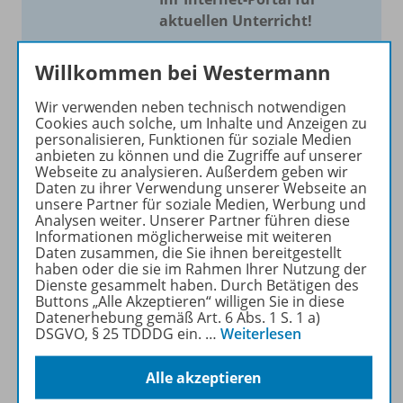
aktuellen Unterricht!
Mit Schroedel aktuell bieten
Willkommen bei Westermann
wir Ihnen einen Service, um
Ihren Unterricht aktuell und
Wir verwenden neben technisch notwendigen
einfach zu gestalten. Jede
Cookies auch solche, um Inhalte und Anzeigen zu
personalisieren, Funktionen für soziale Medien
Woche drei bis vier
anbieten zu können und die Zugriffe auf unserer
Neuerscheinungen mit
Webseite zu analysieren. Außerdem geben wir
großem Online Archiv.
Daten zu ihrer Verwendung unserer Webseite an
unsere Partner für soziale Medien, Werbung und
Analysen weiter. Unserer Partner führen diese
Mehr erfahren
Informationen möglicherweise mit weiteren
Daten zusammen, die Sie ihnen bereitgestellt
haben oder die sie im Rahmen Ihrer Nutzung der
Dienste gesammelt haben. Durch Betätigen des
Buttons „Alle Akzeptieren“ willigen Sie in diese
Datenerhebung gemäß Art. 6 Abs. 1 S. 1 a)
DSGVO, § 25 TDDDG ein.
…
Weiterlesen
Informationen
Alle akzeptieren