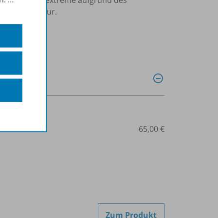
chen und Natur.
507-08160
65,00 €
Zum Produkt