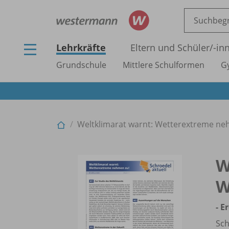
Lehrkräfte
Eltern und Schüler/
-in
Grundschule
Mittlere Schulformen
G
Weltklimarat warnt: Wetterextreme neh
W
W
- E
Sch