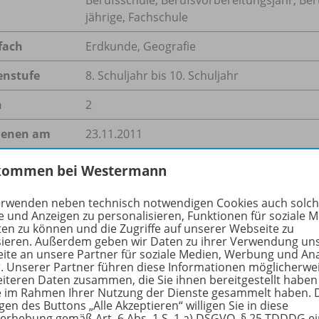
jährige, Fachschule
fach
Erdkunde
,
Geografie
enstufe
8. Schuljahr bis 10. Schuljahr
n
2
ienen am
23.11.2011
größe
122,5 kB
kommen bei Westermann
format
PDF-Dokument
erwenden neben technisch notwendigen Cookies auch solc
e und Anzeigen zu personalisieren, Funktionen für soziale 
ten zu können und die Zugriffe auf unserer Webseite zu
sieren. Außerdem geben wir Daten zu ihrer Verwendung un
ite an unsere Partner für soziale Medien, Werbung und An
hreibung
r. Unserer Partner führen diese Informationen möglicherwe
eiteren Daten zusammen, die Sie ihnen bereitgestellt haben
ie im Rahmen Ihrer Nutzung der Dienste gesammelt haben. 
gen des Buttons „Alle Akzeptieren“ willigen Sie in diese
erhebung gemäß Art. 6 Abs. 1 S. 1 a) DSGVO, § 25 TDDDG e
einer Untersuchung im Auftrag des Weltklimarats (IPCC) 