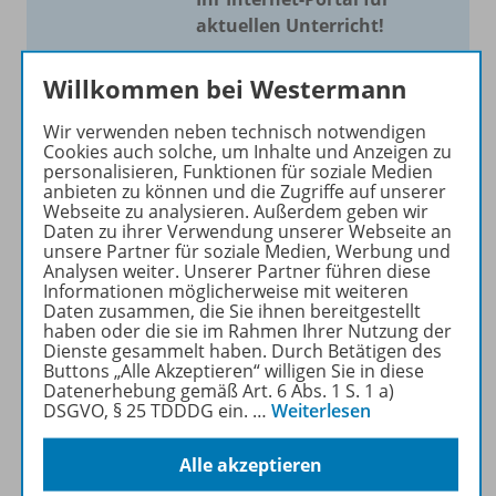
aktuellen Unterricht!
Mit Schroedel aktuell bieten
Willkommen bei Westermann
wir Ihnen einen Service, um
Ihren Unterricht aktuell und
Wir verwenden neben technisch notwendigen
einfach zu gestalten. Jede
Cookies auch solche, um Inhalte und Anzeigen zu
personalisieren, Funktionen für soziale Medien
Woche drei bis vier
anbieten zu können und die Zugriffe auf unserer
Neuerscheinungen mit
Webseite zu analysieren. Außerdem geben wir
großem Online Archiv.
Daten zu ihrer Verwendung unserer Webseite an
unsere Partner für soziale Medien, Werbung und
Analysen weiter. Unserer Partner führen diese
Mehr erfahren
Informationen möglicherweise mit weiteren
Daten zusammen, die Sie ihnen bereitgestellt
haben oder die sie im Rahmen Ihrer Nutzung der
Dienste gesammelt haben. Durch Betätigen des
Buttons „Alle Akzeptieren“ willigen Sie in diese
Datenerhebung gemäß Art. 6 Abs. 1 S. 1 a)
DSGVO, § 25 TDDDG ein.
…
Weiterlesen
Informationen
Alle akzeptieren