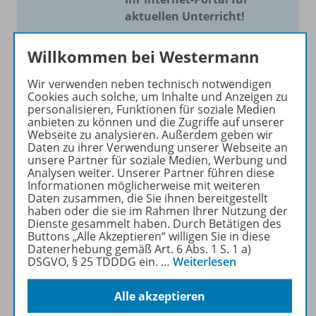
aktuellen Unterricht!
Mit Schroedel aktuell bieten
Willkommen bei Westermann
wir Ihnen einen Service, um
Ihren Unterricht aktuell und
Wir verwenden neben technisch notwendigen
einfach zu gestalten. Jede
Cookies auch solche, um Inhalte und Anzeigen zu
personalisieren, Funktionen für soziale Medien
Woche drei bis vier
anbieten zu können und die Zugriffe auf unserer
Neuerscheinungen mit
Webseite zu analysieren. Außerdem geben wir
großem Online Archiv.
Daten zu ihrer Verwendung unserer Webseite an
unsere Partner für soziale Medien, Werbung und
Analysen weiter. Unserer Partner führen diese
Mehr erfahren
Informationen möglicherweise mit weiteren
Daten zusammen, die Sie ihnen bereitgestellt
haben oder die sie im Rahmen Ihrer Nutzung der
Dienste gesammelt haben. Durch Betätigen des
Buttons „Alle Akzeptieren“ willigen Sie in diese
Datenerhebung gemäß Art. 6 Abs. 1 S. 1 a)
DSGVO, § 25 TDDDG ein.
…
Weiterlesen
Informationen
Alle akzeptieren