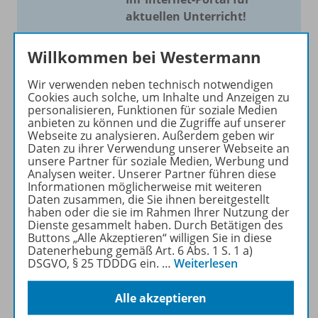
aktuellen Unterricht!
Mit Schroedel aktuell bieten
Willkommen bei Westermann
wir Ihnen einen Service, um
Ihren Unterricht aktuell und
Wir verwenden neben technisch notwendigen
einfach zu gestalten. Jede
Cookies auch solche, um Inhalte und Anzeigen zu
personalisieren, Funktionen für soziale Medien
Woche drei bis vier
anbieten zu können und die Zugriffe auf unserer
Neuerscheinungen mit
Webseite zu analysieren. Außerdem geben wir
großem Online Archiv.
Daten zu ihrer Verwendung unserer Webseite an
unsere Partner für soziale Medien, Werbung und
Analysen weiter. Unserer Partner führen diese
Mehr erfahren
Informationen möglicherweise mit weiteren
Daten zusammen, die Sie ihnen bereitgestellt
haben oder die sie im Rahmen Ihrer Nutzung der
Dienste gesammelt haben. Durch Betätigen des
Buttons „Alle Akzeptieren“ willigen Sie in diese
Datenerhebung gemäß Art. 6 Abs. 1 S. 1 a)
DSGVO, § 25 TDDDG ein.
…
Weiterlesen
Informationen
Alle akzeptieren