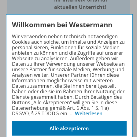
aktuellen Unterricht!
Mit Schroedel aktuell bieten
Willkommen bei Westermann
wir Ihnen einen Service, um
Ihren Unterricht aktuell und
Wir verwenden neben technisch notwendigen
einfach zu gestalten. Jede
Cookies auch solche, um Inhalte und Anzeigen zu
personalisieren, Funktionen für soziale Medien
Woche drei bis vier
anbieten zu können und die Zugriffe auf unserer
Neuerscheinungen mit
Webseite zu analysieren. Außerdem geben wir
großem Online Archiv.
Daten zu ihrer Verwendung unserer Webseite an
unsere Partner für soziale Medien, Werbung und
Analysen weiter. Unserer Partner führen diese
Mehr erfahren
Informationen möglicherweise mit weiteren
Daten zusammen, die Sie ihnen bereitgestellt
haben oder die sie im Rahmen Ihrer Nutzung der
Dienste gesammelt haben. Durch Betätigen des
Buttons „Alle Akzeptieren“ willigen Sie in diese
Datenerhebung gemäß Art. 6 Abs. 1 S. 1 a)
DSGVO, § 25 TDDDG ein.
…
Weiterlesen
Informationen
Alle akzeptieren