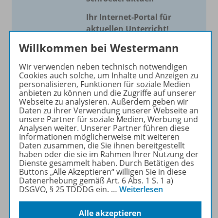
Ihr Internet-Portal für
aktuellen Unterricht!
Willkommen bei Westermann
Mit Schroedel aktuell bieten
wir Ihnen einen Service, um
Wir verwenden neben technisch notwendigen
Ihren Unterricht aktuell und
Cookies auch solche, um Inhalte und Anzeigen zu
einfach zu gestalten. Jede
personalisieren, Funktionen für soziale Medien
anbieten zu können und die Zugriffe auf unserer
Woche drei bis vier
Webseite zu analysieren. Außerdem geben wir
Neuerscheinungen mit
Daten zu ihrer Verwendung unserer Webseite an
großem Online Archiv.
unsere Partner für soziale Medien, Werbung und
Analysen weiter. Unserer Partner führen diese
Informationen möglicherweise mit weiteren
Mehr erfahren
Daten zusammen, die Sie ihnen bereitgestellt
haben oder die sie im Rahmen Ihrer Nutzung der
Dienste gesammelt haben. Durch Betätigen des
Buttons „Alle Akzeptieren“ willigen Sie in diese
Datenerhebung gemäß Art. 6 Abs. 1 S. 1 a)
DSGVO, § 25 TDDDG ein.
…
Weiterlesen
Informationen
Alle akzeptieren