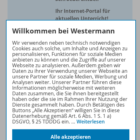
Ihr Internet-Portal für
aktuellen Unterricht!
Willkommen bei Westermann
Mit Schroedel aktuell bieten
wir Ihnen einen Service, um
Wir verwenden neben technisch notwendigen
Ihren Unterricht aktuell und
Cookies auch solche, um Inhalte und Anzeigen zu
einfach zu gestalten. Jede
personalisieren, Funktionen für soziale Medien
anbieten zu können und die Zugriffe auf unserer
Woche drei bis vier
Webseite zu analysieren. Außerdem geben wir
Neuerscheinungen mit
Daten zu ihrer Verwendung unserer Webseite an
großem Online Archiv.
unsere Partner für soziale Medien, Werbung und
Analysen weiter. Unserer Partner führen diese
Informationen möglicherweise mit weiteren
Mehr erfahren
Daten zusammen, die Sie ihnen bereitgestellt
haben oder die sie im Rahmen Ihrer Nutzung der
Dienste gesammelt haben. Durch Betätigen des
Buttons „Alle Akzeptieren“ willigen Sie in diese
Datenerhebung gemäß Art. 6 Abs. 1 S. 1 a)
DSGVO, § 25 TDDDG ein.
…
Weiterlesen
Informationen
Alle akzeptieren