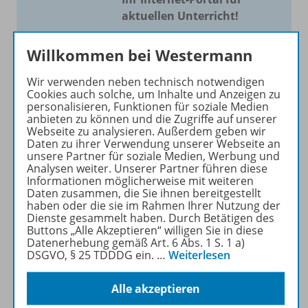
aktuellen Unterricht!
Mit Schroedel aktuell bieten
Willkommen bei Westermann
wir Ihnen einen Service, um
Ihren Unterricht aktuell und
Wir verwenden neben technisch notwendigen
einfach zu gestalten. Jede
Cookies auch solche, um Inhalte und Anzeigen zu
personalisieren, Funktionen für soziale Medien
Woche drei bis vier
anbieten zu können und die Zugriffe auf unserer
Neuerscheinungen mit
Webseite zu analysieren. Außerdem geben wir
großem Online Archiv.
Daten zu ihrer Verwendung unserer Webseite an
unsere Partner für soziale Medien, Werbung und
Analysen weiter. Unserer Partner führen diese
Mehr erfahren
Informationen möglicherweise mit weiteren
Daten zusammen, die Sie ihnen bereitgestellt
haben oder die sie im Rahmen Ihrer Nutzung der
Dienste gesammelt haben. Durch Betätigen des
Buttons „Alle Akzeptieren“ willigen Sie in diese
Datenerhebung gemäß Art. 6 Abs. 1 S. 1 a)
DSGVO, § 25 TDDDG ein.
…
Weiterlesen
Informationen
Alle akzeptieren