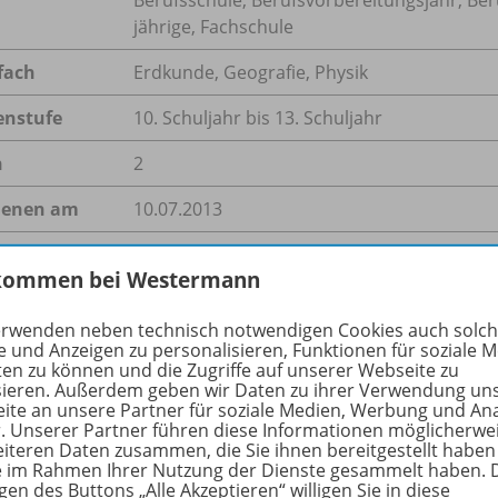
jährige, Fachschule
fach
Erdkunde
,
Geografie
,
Physik
enstufe
10. Schuljahr bis 13. Schuljahr
n
2
ienen am
10.07.2013
größe
415,5 kB
kommen bei Westermann
format
PDF-Dokument
erwenden neben technisch notwendigen Cookies auch solc
e und Anzeigen zu personalisieren, Funktionen für soziale 
ten zu können und die Zugriffe auf unserer Webseite zu
sieren. Außerdem geben wir Daten zu ihrer Verwendung un
hreibung
ite an unsere Partner für soziale Medien, Werbung und An
r. Unserer Partner führen diese Informationen möglicherwe
eiteren Daten zusammen, die Sie ihnen bereitgestellt haben
ie im Rahmen Ihrer Nutzung der Dienste gesammelt haben. 
gen des Buttons „Alle Akzeptieren“ willigen Sie in diese
 Arbeitsblatt beschäftigt sich mit der Reise der Raumsond