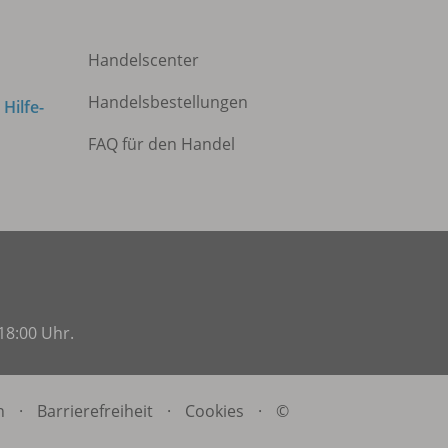
Handelscenter
Handelsbestellungen
m
Hilfe-
FAQ für den Handel
18:00 Uhr.
n
·
Barrierefreiheit
·
Cookies
·
©