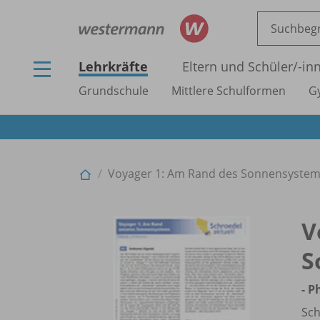
Lehrkräfte
Eltern und Schüler/
-in
Grundschule
Mittlere Schulformen
G
Voyager 1: Am Rand des Sonnensystems 
V
S
- P
Sch