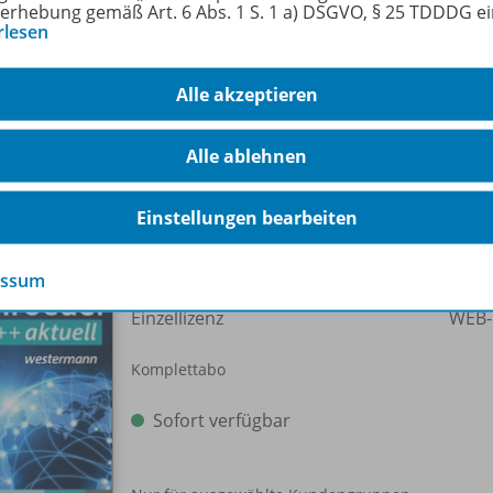
erhebung gemäß Art. 6 Abs. 1 S. 1 a) DSGVO, § 25 TDDDG e
rage, wie es am Rande des Sonnensystems aussieht und w
rlesen
tellaren Raum aufgebaut ist.
lasse 10 -
Alle akzeptieren
Alle ablehnen
-Pakete
Einstellungen bearbeiten
essum
Schroedel aktuell
Einzellizenz
WEB-
Komplettabo
Sofort verfügbar