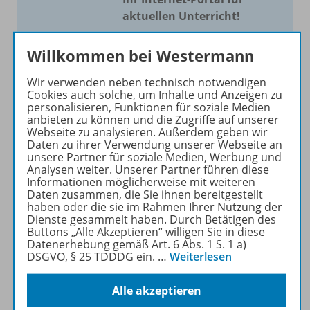
aktuellen Unterricht!
Mit Schroedel aktuell bieten
Willkommen bei Westermann
wir Ihnen einen Service, um
Ihren Unterricht aktuell und
Wir verwenden neben technisch notwendigen
einfach zu gestalten. Jede
Cookies auch solche, um Inhalte und Anzeigen zu
personalisieren, Funktionen für soziale Medien
Woche drei bis vier
anbieten zu können und die Zugriffe auf unserer
Neuerscheinungen mit
Webseite zu analysieren. Außerdem geben wir
großem Online Archiv.
Daten zu ihrer Verwendung unserer Webseite an
unsere Partner für soziale Medien, Werbung und
Analysen weiter. Unserer Partner führen diese
Mehr erfahren
Informationen möglicherweise mit weiteren
Daten zusammen, die Sie ihnen bereitgestellt
haben oder die sie im Rahmen Ihrer Nutzung der
Dienste gesammelt haben. Durch Betätigen des
Buttons „Alle Akzeptieren“ willigen Sie in diese
Datenerhebung gemäß Art. 6 Abs. 1 S. 1 a)
DSGVO, § 25 TDDDG ein.
…
Weiterlesen
Informationen
Alle akzeptieren