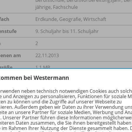
jährige, Fachschule
fach
Erdkunde
,
Geografie
,
Wirtschaft
enstufe
9. Schuljahr bis 11. Schuljahr
n
2
ienen am
22.11.2013
größe
1,1 MB
kommen bei Westermann
format
PDF-Dokument
erwenden neben technisch notwendigen Cookies auch solc
e und Anzeigen zu personalisieren, Funktionen für soziale 
ten zu können und die Zugriffe auf unserer Webseite zu
sieren. Außerdem geben wir Daten zu ihrer Verwendung un
hreibung
ite an unsere Partner für soziale Medien, Werbung und An
r. Unserer Partner führen diese Informationen möglicherwe
eiteren Daten zusammen, die Sie ihnen bereitgestellt haben
ie im Rahmen Ihrer Nutzung der Dienste gesammelt haben. 
em der Taifun Haiyan über die Philippinen hinweggezogen 