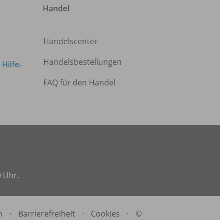
Handel
Handelscenter
Handelsbestellungen
m
Hilfe-
FAQ für den Handel
0 Uhr.
n
·
Barrierefreiheit
·
Cookies
·
©