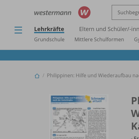
Lehrkräfte
Eltern und Schüler/
-in
Grundschule
Mittlere Schulformen
G
Philippinen: Hilfe und Wiederaufbau na
P
W
K
- E