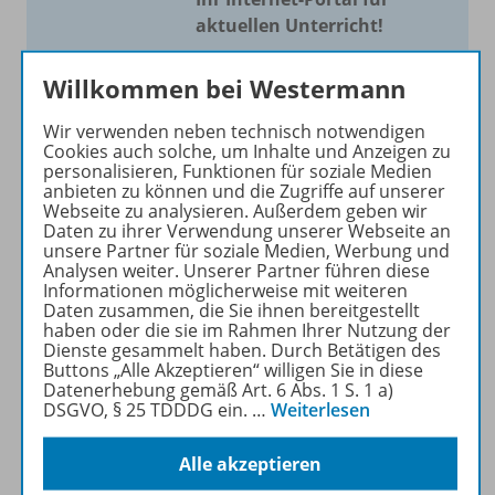
aktuellen Unterricht!
Mit Schroedel aktuell bieten
Willkommen bei Westermann
wir Ihnen einen Service, um
Ihren Unterricht aktuell und
Wir verwenden neben technisch notwendigen
einfach zu gestalten. Jede
Cookies auch solche, um Inhalte und Anzeigen zu
personalisieren, Funktionen für soziale Medien
Woche drei bis vier
anbieten zu können und die Zugriffe auf unserer
Neuerscheinungen mit
Webseite zu analysieren. Außerdem geben wir
großem Online Archiv.
Daten zu ihrer Verwendung unserer Webseite an
unsere Partner für soziale Medien, Werbung und
Analysen weiter. Unserer Partner führen diese
Mehr erfahren
Informationen möglicherweise mit weiteren
Daten zusammen, die Sie ihnen bereitgestellt
haben oder die sie im Rahmen Ihrer Nutzung der
Dienste gesammelt haben. Durch Betätigen des
Buttons „Alle Akzeptieren“ willigen Sie in diese
Datenerhebung gemäß Art. 6 Abs. 1 S. 1 a)
DSGVO, § 25 TDDDG ein.
…
Weiterlesen
Informationen
Alle akzeptieren