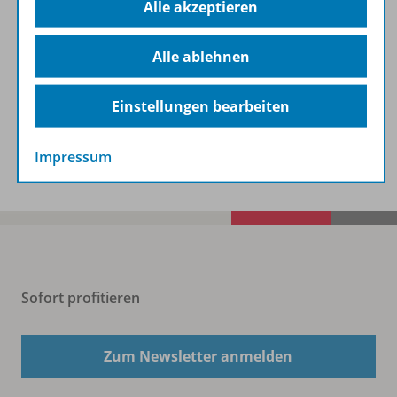
Alle akzeptieren
Informationen
Alle ablehnen
Beschreibung
Einstellungen bearbeiten
Spar-Pakete
Impressum
Sofort profitieren
Zum Newsletter anmelden