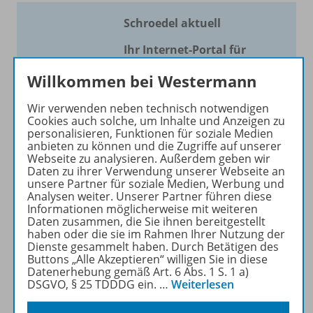
Schroedel aktuell
Ihr Internet-Portal für
aktuellen Unterricht!
Willkommen bei Westermann
Mit Schroedel aktuell bieten
Wir verwenden neben technisch notwendigen
wir Ihnen einen Service, um
Cookies auch solche, um Inhalte und Anzeigen zu
Ihren Unterricht aktuell und
personalisieren, Funktionen für soziale Medien
einfach zu gestalten. Jede
anbieten zu können und die Zugriffe auf unserer
Webseite zu analysieren. Außerdem geben wir
Woche drei bis vier
Daten zu ihrer Verwendung unserer Webseite an
Neuerscheinungen mit
unsere Partner für soziale Medien, Werbung und
großem Online Archiv.
Analysen weiter. Unserer Partner führen diese
Informationen möglicherweise mit weiteren
Daten zusammen, die Sie ihnen bereitgestellt
Mehr erfahren
haben oder die sie im Rahmen Ihrer Nutzung der
Dienste gesammelt haben. Durch Betätigen des
Buttons „Alle Akzeptieren“ willigen Sie in diese
Datenerhebung gemäß Art. 6 Abs. 1 S. 1 a)
DSGVO, § 25 TDDDG ein.
…
Weiterlesen