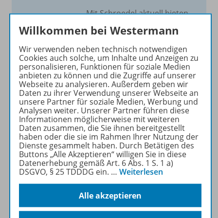
Mit Schroedel aktuell bieten
wir Ihnen einen Service, um
Willkommen bei Westermann
Ihren Unterricht aktuell und
einfach zu gestalten. Jede
Wir verwenden neben technisch notwendigen
Cookies auch solche, um Inhalte und Anzeigen zu
Woche drei bis vier
personalisieren, Funktionen für soziale Medien
Neuerscheinungen mit
anbieten zu können und die Zugriffe auf unserer
großem Online Archiv.
Webseite zu analysieren. Außerdem geben wir
Daten zu ihrer Verwendung unserer Webseite an
unsere Partner für soziale Medien, Werbung und
Mehr erfahren
Analysen weiter. Unserer Partner führen diese
Informationen möglicherweise mit weiteren
Daten zusammen, die Sie ihnen bereitgestellt
haben oder die sie im Rahmen Ihrer Nutzung der
Dienste gesammelt haben. Durch Betätigen des
Buttons „Alle Akzeptieren“ willigen Sie in diese
Datenerhebung gemäß Art. 6 Abs. 1 S. 1 a)
Informationen
DSGVO, § 25 TDDDG ein.
…
Weiterlesen
Alle akzeptieren
Beschreibung