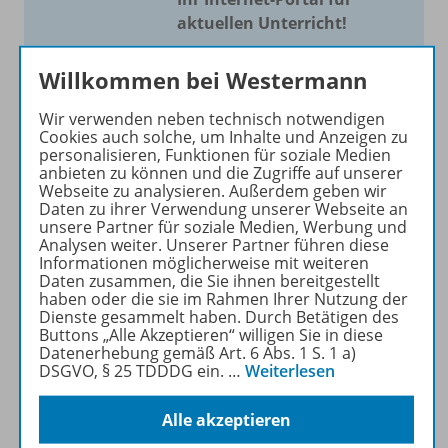
aktuellen Unterricht!
Mit Schroedel aktuell bieten
Willkommen bei Westermann
wir Ihnen einen Service, um
Ihren Unterricht aktuell und
Wir verwenden neben technisch notwendigen
einfach zu gestalten. Jede
Cookies auch solche, um Inhalte und Anzeigen zu
personalisieren, Funktionen für soziale Medien
Woche drei bis vier
anbieten zu können und die Zugriffe auf unserer
Neuerscheinungen mit
Webseite zu analysieren. Außerdem geben wir
großem Online Archiv.
Daten zu ihrer Verwendung unserer Webseite an
unsere Partner für soziale Medien, Werbung und
Analysen weiter. Unserer Partner führen diese
Mehr erfahren
Informationen möglicherweise mit weiteren
Daten zusammen, die Sie ihnen bereitgestellt
haben oder die sie im Rahmen Ihrer Nutzung der
Dienste gesammelt haben. Durch Betätigen des
Buttons „Alle Akzeptieren“ willigen Sie in diese
Datenerhebung gemäß Art. 6 Abs. 1 S. 1 a)
DSGVO, § 25 TDDDG ein.
…
Weiterlesen
Informationen
Alle akzeptieren