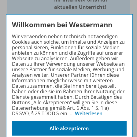
aktuellen Unterricht!
Mit Schroedel aktuell bieten
Willkommen bei Westermann
wir Ihnen einen Service, um
Ihren Unterricht aktuell und
Wir verwenden neben technisch notwendigen
einfach zu gestalten. Jede
Cookies auch solche, um Inhalte und Anzeigen zu
personalisieren, Funktionen für soziale Medien
Woche drei bis vier
anbieten zu können und die Zugriffe auf unserer
Neuerscheinungen mit
Webseite zu analysieren. Außerdem geben wir
großem Online Archiv.
Daten zu ihrer Verwendung unserer Webseite an
unsere Partner für soziale Medien, Werbung und
Analysen weiter. Unserer Partner führen diese
Mehr erfahren
Informationen möglicherweise mit weiteren
Daten zusammen, die Sie ihnen bereitgestellt
haben oder die sie im Rahmen Ihrer Nutzung der
Dienste gesammelt haben. Durch Betätigen des
Buttons „Alle Akzeptieren“ willigen Sie in diese
Datenerhebung gemäß Art. 6 Abs. 1 S. 1 a)
DSGVO, § 25 TDDDG ein.
…
Weiterlesen
Informationen
Alle akzeptieren