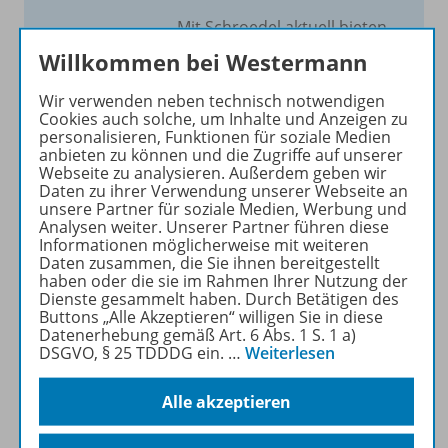
Mit Schroedel aktuell bieten
wir Ihnen einen Service, um
Willkommen bei Westermann
Ihren Unterricht aktuell und
einfach zu gestalten. Jede
Wir verwenden neben technisch notwendigen
Cookies auch solche, um Inhalte und Anzeigen zu
Woche drei bis vier
personalisieren, Funktionen für soziale Medien
Neuerscheinungen mit
anbieten zu können und die Zugriffe auf unserer
großem Online Archiv.
Webseite zu analysieren. Außerdem geben wir
Daten zu ihrer Verwendung unserer Webseite an
unsere Partner für soziale Medien, Werbung und
Mehr erfahren
Analysen weiter. Unserer Partner führen diese
Informationen möglicherweise mit weiteren
Daten zusammen, die Sie ihnen bereitgestellt
haben oder die sie im Rahmen Ihrer Nutzung der
Dienste gesammelt haben. Durch Betätigen des
Buttons „Alle Akzeptieren“ willigen Sie in diese
Datenerhebung gemäß Art. 6 Abs. 1 S. 1 a)
Informationen
DSGVO, § 25 TDDDG ein.
…
Weiterlesen
Alle akzeptieren
Beschreibung