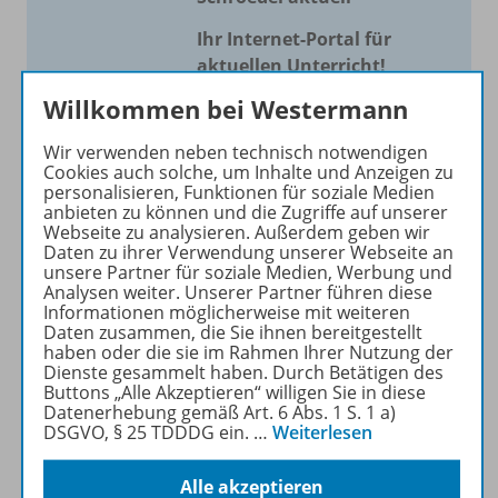
Ihr Internet-Portal für
aktuellen Unterricht!
Willkommen bei Westermann
Mit Schroedel aktuell bieten
wir Ihnen einen Service, um
Wir verwenden neben technisch notwendigen
Ihren Unterricht aktuell und
Cookies auch solche, um Inhalte und Anzeigen zu
einfach zu gestalten. Jede
personalisieren, Funktionen für soziale Medien
anbieten zu können und die Zugriffe auf unserer
Woche drei bis vier
Webseite zu analysieren. Außerdem geben wir
Neuerscheinungen mit
Daten zu ihrer Verwendung unserer Webseite an
großem Online Archiv.
unsere Partner für soziale Medien, Werbung und
Analysen weiter. Unserer Partner führen diese
Informationen möglicherweise mit weiteren
Mehr erfahren
Daten zusammen, die Sie ihnen bereitgestellt
haben oder die sie im Rahmen Ihrer Nutzung der
Dienste gesammelt haben. Durch Betätigen des
Buttons „Alle Akzeptieren“ willigen Sie in diese
Datenerhebung gemäß Art. 6 Abs. 1 S. 1 a)
DSGVO, § 25 TDDDG ein.
…
Weiterlesen
Informationen
Alle akzeptieren