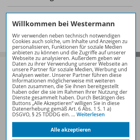
Ergänzende Materialien zu
Willkommen bei Westermann
folgenden Werken
Wir verwenden neben technisch notwendigen
Cookies auch solche, um Inhalte und Anzeigen zu
personalisieren, Funktionen für soziale Medien
anbieten zu können und die Zugriffe auf unserer
Webseite zu analysieren. Außerdem geben wir
Daten zu ihrer Verwendung unserer Webseite an
unsere Partner für soziale Medien, Werbung und
Analysen weiter. Unserer Partner führen diese
Informationen möglicherweise mit weiteren
Sofort profitieren
Daten zusammen, die Sie ihnen bereitgestellt
haben oder die sie im Rahmen Ihrer Nutzung der
Dienste gesammelt haben. Durch Betätigen des
Buttons „Alle Akzeptieren“ willigen Sie in diese
Zum Newsletter anmelden
Datenerhebung gemäß Art. 6 Abs. 1 S. 1 a)
DSGVO, § 25 TDDDG ein.
…
Weiterlesen
Alle akzeptieren
Folgen Sie uns auf Social Media