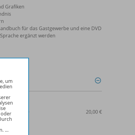
nd Grafiken
ndnis
rn
 Handbuch für das Gastgewerbe und eine DVD
r Sprache ergänzt werden
he, um
Medien
serer
alysen
ise
3-14-235558-0
20,00 €
 oder
Durch
in.
…