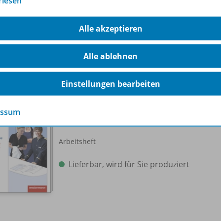
rlesen
Lieferbar
Alle akzeptieren
Nur für ausgewählte Kundengruppen
bestellbar
Alle ablehnen
Einstellungen bearbeiten
Der Gast & ich
1. Ausbildungsjahr, Hotel- und
978-
essum
Gastgewerbe
Arbeitsheft
Lieferbar, wird für Sie produziert