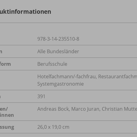
uktinformationen
978-3-14-235510-8
n
Alle Bundesländer
form
Berufsschule
Hotelfachmann/-fachfrau
,
Restaurantfachm
Systemgastronomie
n
391
en/
Andreas Bock, Marco Juran, Christian Mutt
innen
ssung
26,0 x 19,0 cm