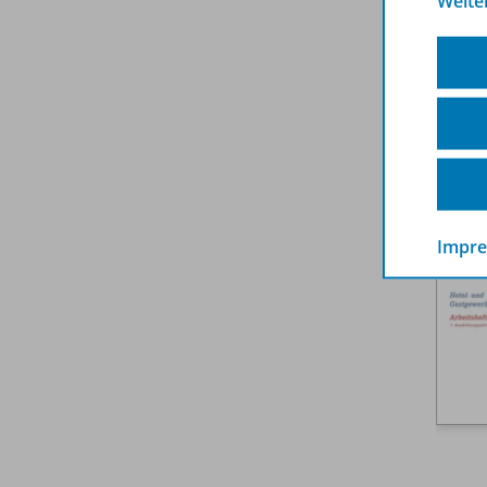
Weite
Impr