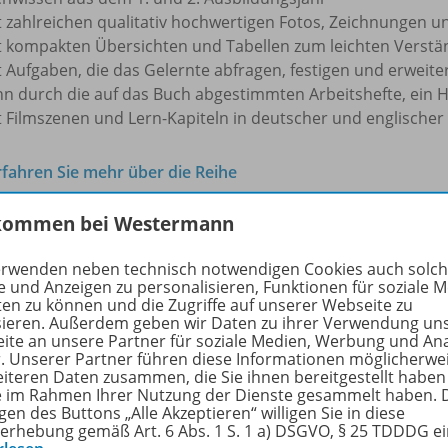
t zahlreichen qualitativ hochwertigen Fotos, Zeichnungen u
t kompakten Übersichten und Tabellen zum leichten Verstä
t Aufgaben, die das Gelernte abfragen, festigen und erweite
nn durch die auf das Buch abgestimmten Arbeitshefte, ein
t Filmszenen und Lern-Kapiteln in deutscher und englische
rfahren Sie mehr über die Reihe
kommen bei Westermann
hörige Produkte
erwenden neben technisch notwendigen Cookies auch solc
e und Anzeigen zu personalisieren, Funktionen für soziale 
ten zu können und die Zugriffe auf unserer Webseite zu
sieren. Außerdem geben wir Daten zu ihrer Verwendung un
ite an unsere Partner für soziale Medien, Werbung und An
Der Gast & ich
r. Unserer Partner führen diese Informationen möglicherwe
3. Ausbildungsjahr Koch/
Köchin
978-
eiteren Daten zusammen, die Sie ihnen bereitgestellt haben
ie im Rahmen Ihrer Nutzung der Dienste gesammelt haben. 
gen des Buttons „Alle Akzeptieren“ willigen Sie in diese
Lösungen
erhebung gemäß Art. 6 Abs. 1 S. 1 a) DSGVO, § 25 TDDDG e