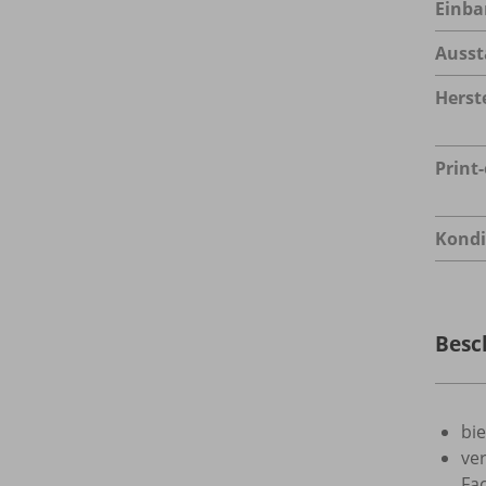
Einba
Ausst
Herste
Print
Kondi
Besc
bie
ve
Fa