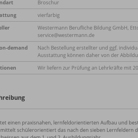
ndart
Broschur
attung
vierfarbig
ller
Westermann Berufliche Bildung GmbH, Ettore
service@westermann.de
-on-demand
Nach Bestellung erstellter und
ggf.
individu
Ausstattung können daher von der Abbild
tionen
Wir liefern zur Prüfung an Lehrkräfte mit 2
hreibung
tet einen praxisnahen, lernfeldorientierten Aufbau und best
rmittelt schülerorientiert das nach den sieben Lernfeldern
chwissen aus dem 1. und 2. Ausbildungsjahr