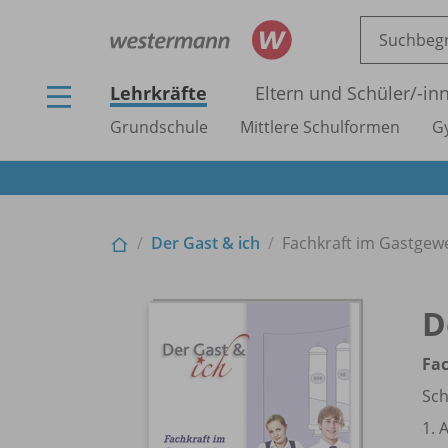
Lehrkräfte
Eltern und Schüler/
-in
Grundschule
Mittlere Schulformen
G
Der Gast & ich
Fachkraft im Gastgewe
D
Fa
Sc
1. 