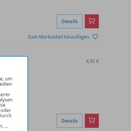
Details
Zum Merkzettel hinzufügen
0208000125
4,95 €
he, um
Medien
serer
alysen
ise
 oder
Durch
Details
in.
…