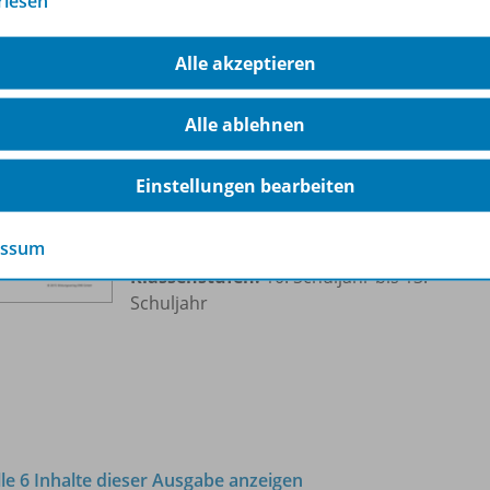
rlesen
Alle akzeptieren
Wir können Sie nicht so einfach
ersetzen, Frau Cux! (Teil1)
OD10
Alle ablehnen
Konfliktfeld Arbeitnehmer-Wunsch:
Teilzeitarbeit
Einstellungen bearbeiten
Sofort verfügbar
essum
Dateiformat:
PDF-Dokument
Klassenstufen:
10. Schuljahr bis 13.
Schuljahr
lle 6 Inhalte dieser Ausgabe anzeigen