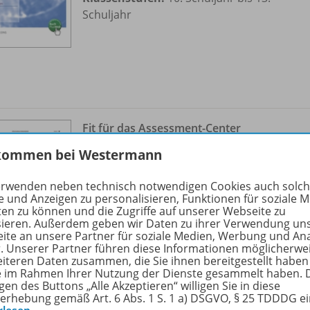
Schuljahr
Fit für das Assessment-Center
Assessment-Center ... Was ist das
OD10
kommen bei Westermann
überhaupt?
erwenden neben technisch notwendigen Cookies auch solc
Sofort verfügbar
e und Anzeigen zu personalisieren, Funktionen für soziale 
ten zu können und die Zugriffe auf unserer Webseite zu
Dateiformat:
PDF-Dokument
sieren. Außerdem geben wir Daten zu ihrer Verwendung un
Klassenstufen:
10. Schuljahr bis 13.
ite an unsere Partner für soziale Medien, Werbung und An
r. Unserer Partner führen diese Informationen möglicherwe
Schuljahr
eiteren Daten zusammen, die Sie ihnen bereitgestellt haben
ie im Rahmen Ihrer Nutzung der Dienste gesammelt haben. 
gen des Buttons „Alle Akzeptieren“ willigen Sie in diese
erhebung gemäß Art. 6 Abs. 1 S. 1 a) DSGVO, § 25 TDDDG e