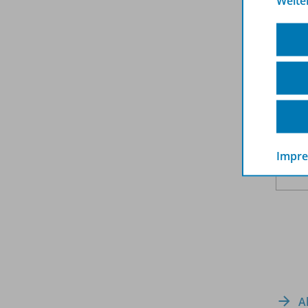
Weite
Impr
A