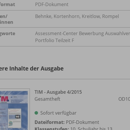
format
PDF-Dokument
en/
Behnke, Kortenhorn, Kreitlow, Rompel
innen
gworte
Assessment-Center Bewerbung Auswahlverfa
Portfolio Teilzeit F
ere Inhalte der Ausgabe
TIM - Ausgabe 4/
2015
Gesamtheft
OD10
Sofort verfügbar
Dateiformat:
PDF-Dokument
Klassenstufen:
10. Schuljahr bis 13.