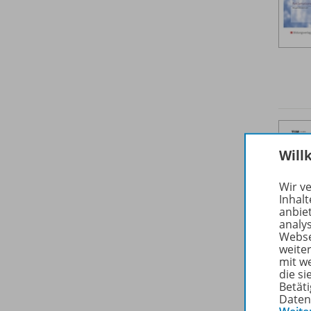
Will
Wir v
Inhalt
anbie
analy
Webse
weite
mit w
die s
Betäti
Daten