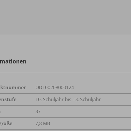
rmationen
uktnummer
OD100208000124
enstufe
10. Schuljahr bis 13. Schuljahr
n
37
größe
7,8 MB