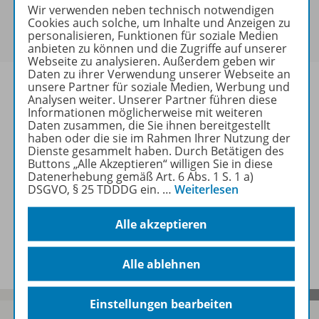
Sie haben ein passendes
Spar-Paket
?
Wir verwenden neben technisch notwendigen
Um den für Sie gültigen Preis zu sehen,
melden Sie
Cookies auch solche, um Inhalte und Anzeigen zu
personalisieren, Funktionen für soziale Medien
sich bitte an
.
anbieten zu können und die Zugriffe auf unserer
Webseite zu analysieren. Außerdem geben wir
Daten zu ihrer Verwendung unserer Webseite an
unsere Partner für soziale Medien, Werbung und
Analysen weiter. Unserer Partner führen diese
Informationen möglicherweise mit weiteren
Daten zusammen, die Sie ihnen bereitgestellt
Informationen
haben oder die sie im Rahmen Ihrer Nutzung der
Dienste gesammelt haben. Durch Betätigen des
Buttons „Alle Akzeptieren“ willigen Sie in diese
Datenerhebung gemäß Art. 6 Abs. 1 S. 1 a)
Weitere Inhalte der Ausgabe
DSGVO, § 25 TDDDG ein.
…
Weiterlesen
Alle akzeptieren
Spar-Pakete
Alle ablehnen
Einstellungen bearbeiten