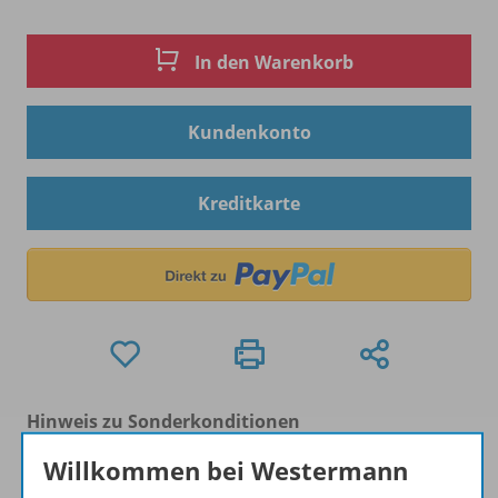
In den Warenkorb
Kundenkonto
Kreditkarte
Hinweis zu Sonderkonditionen
Bei Bezahlung über Paypal und Kreditkarte können
Willkommen bei Westermann
keine Sonderkonditionen gewährt werden.