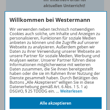
aktuellen Unterricht!
Mit Schroedel aktuell bieten
Willkommen bei Westermann
wir Ihnen einen Service, um
Ihren Unterricht aktuell und
Wir verwenden neben technisch notwendigen
einfach zu gestalten. Jede
Cookies auch solche, um Inhalte und Anzeigen zu
personalisieren, Funktionen für soziale Medien
Woche drei bis vier
anbieten zu können und die Zugriffe auf unserer
Neuerscheinungen mit
Webseite zu analysieren. Außerdem geben wir
großem Online Archiv.
Daten zu ihrer Verwendung unserer Webseite an
unsere Partner für soziale Medien, Werbung und
Analysen weiter. Unserer Partner führen diese
Mehr erfahren
Informationen möglicherweise mit weiteren
Daten zusammen, die Sie ihnen bereitgestellt
haben oder die sie im Rahmen Ihrer Nutzung der
Dienste gesammelt haben. Durch Betätigen des
Buttons „Alle Akzeptieren“ willigen Sie in diese
Datenerhebung gemäß Art. 6 Abs. 1 S. 1 a)
DSGVO, § 25 TDDDG ein.
…
Weiterlesen
Informationen
Alle akzeptieren