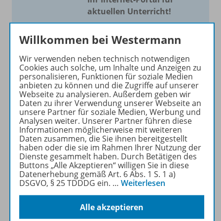
aktuellen Unterricht!
Mit Schroedel aktuell bieten
Willkommen bei Westermann
wir Ihnen einen Service, um
Ihren Unterricht aktuell und
Wir verwenden neben technisch notwendigen
einfach zu gestalten. Jede
Cookies auch solche, um Inhalte und Anzeigen zu
personalisieren, Funktionen für soziale Medien
Woche drei bis vier
anbieten zu können und die Zugriffe auf unserer
Neuerscheinungen mit
Webseite zu analysieren. Außerdem geben wir
großem Online Archiv.
Daten zu ihrer Verwendung unserer Webseite an
unsere Partner für soziale Medien, Werbung und
Analysen weiter. Unserer Partner führen diese
Mehr erfahren
Informationen möglicherweise mit weiteren
Daten zusammen, die Sie ihnen bereitgestellt
haben oder die sie im Rahmen Ihrer Nutzung der
Dienste gesammelt haben. Durch Betätigen des
Buttons „Alle Akzeptieren“ willigen Sie in diese
Datenerhebung gemäß Art. 6 Abs. 1 S. 1 a)
DSGVO, § 25 TDDDG ein.
…
Weiterlesen
Informationen
Alle akzeptieren