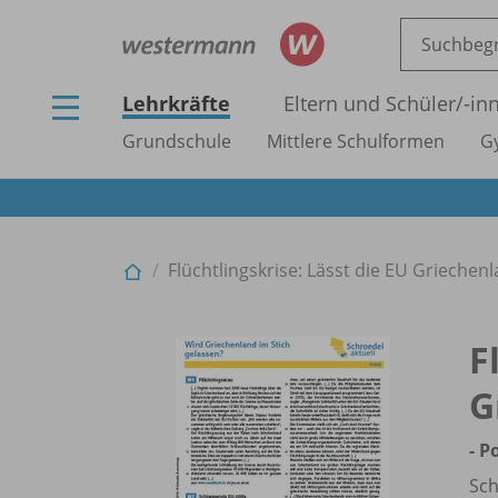
Lehrkräfte
Eltern und Schüler/
-in
Grundschule
Mittlere Schulformen
G
Flüchtlingskrise: Lässt die EU Griechenla
F
G
- P
Sch