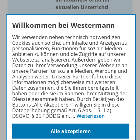
aktuellen Unterricht!
Mit Schroedel aktuell bieten
Willkommen bei Westermann
wir Ihnen einen Service, um
Ihren Unterricht aktuell und
Wir verwenden neben technisch notwendigen
einfach zu gestalten. Jede
Cookies auch solche, um Inhalte und Anzeigen zu
personalisieren, Funktionen für soziale Medien
Woche drei bis vier
anbieten zu können und die Zugriffe auf unserer
Neuerscheinungen mit
Webseite zu analysieren. Außerdem geben wir
großem Online Archiv.
Daten zu ihrer Verwendung unserer Webseite an
unsere Partner für soziale Medien, Werbung und
Analysen weiter. Unserer Partner führen diese
Mehr erfahren
Informationen möglicherweise mit weiteren
Daten zusammen, die Sie ihnen bereitgestellt
haben oder die sie im Rahmen Ihrer Nutzung der
Dienste gesammelt haben. Durch Betätigen des
Buttons „Alle Akzeptieren“ willigen Sie in diese
Datenerhebung gemäß Art. 6 Abs. 1 S. 1 a)
DSGVO, § 25 TDDDG ein.
…
Weiterlesen
Informationen
Alle akzeptieren