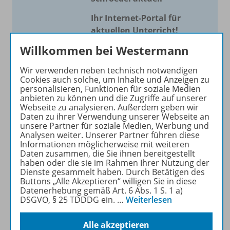
Ihr Internet-Portal für
aktuellen Unterricht!
Willkommen bei Westermann
Mit Schroedel aktuell bieten
wir Ihnen einen Service, um
Wir verwenden neben technisch notwendigen
Ihren Unterricht aktuell und
Cookies auch solche, um Inhalte und Anzeigen zu
einfach zu gestalten. Jede
personalisieren, Funktionen für soziale Medien
anbieten zu können und die Zugriffe auf unserer
Woche drei bis vier
Webseite zu analysieren. Außerdem geben wir
Neuerscheinungen mit
Daten zu ihrer Verwendung unserer Webseite an
großem Online Archiv.
unsere Partner für soziale Medien, Werbung und
Analysen weiter. Unserer Partner führen diese
Informationen möglicherweise mit weiteren
Mehr erfahren
Daten zusammen, die Sie ihnen bereitgestellt
haben oder die sie im Rahmen Ihrer Nutzung der
Dienste gesammelt haben. Durch Betätigen des
Buttons „Alle Akzeptieren“ willigen Sie in diese
Datenerhebung gemäß Art. 6 Abs. 1 S. 1 a)
DSGVO, § 25 TDDDG ein.
…
Weiterlesen
Informationen
Alle akzeptieren