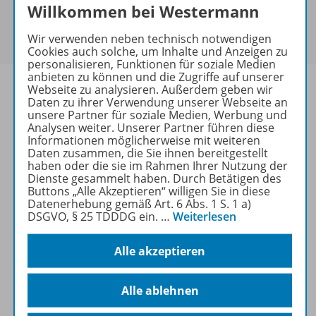
Sie haben ein passendes
Spar-Paket
?
Willkommen bei Westermann
Um den für Sie gültigen Preis zu sehen,
melden Sie
Wir verwenden neben technisch notwendigen
sich bitte an
.
Cookies auch solche, um Inhalte und Anzeigen zu
personalisieren, Funktionen für soziale Medien
anbieten zu können und die Zugriffe auf unserer
Webseite zu analysieren. Außerdem geben wir
Daten zu ihrer Verwendung unserer Webseite an
unsere Partner für soziale Medien, Werbung und
Analysen weiter. Unserer Partner führen diese
Informationen
Informationen möglicherweise mit weiteren
Daten zusammen, die Sie ihnen bereitgestellt
haben oder die sie im Rahmen Ihrer Nutzung der
Dienste gesammelt haben. Durch Betätigen des
Weitere Inhalte der Ausgabe
Buttons „Alle Akzeptieren“ willigen Sie in diese
Datenerhebung gemäß Art. 6 Abs. 1 S. 1 a)
DSGVO, § 25 TDDDG ein.
…
Weiterlesen
Ergänzende Materialien
Alle akzeptieren
Alle ablehnen
Spar-Pakete