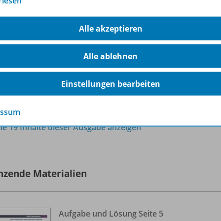
rlesen
Sofort verfügbar
Alle akzeptieren
Dateiformat:
PDF-Dokument
Alle ablehnen
Einstellungen bearbeiten
essum
lle 19 Inhalte dieser Ausgabe anzeigen
nzende Materialien
Aufgabe und Lösung Seite 5