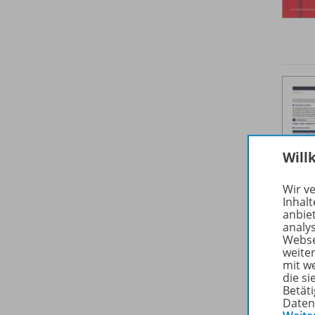
Will
Wir v
Inhalt
anbie
analy
Webse
weite
mit w
die s
Betäti
Daten