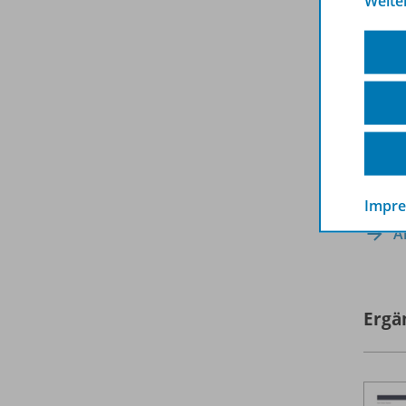
Weite
Impr
A
Ergä