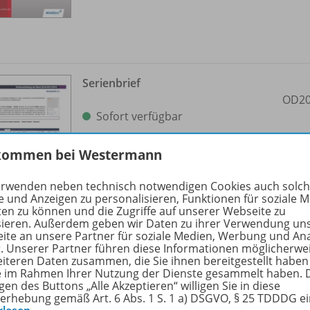
Serienbrief
OD20
Sofort verfügbar
Dateiformat:
PDF-Dokument
kommen bei Westermann
erwenden neben technisch notwendigen Cookies auch solc
e und Anzeigen zu personalisieren, Funktionen für soziale 
ten zu können und die Zugriffe auf unserer Webseite zu
sieren. Außerdem geben wir Daten zu ihrer Verwendung un
ite an unsere Partner für soziale Medien, Werbung und An
r. Unserer Partner führen diese Informationen möglicherwe
eiteren Daten zusammen, die Sie ihnen bereitgestellt haben
ie im Rahmen Ihrer Nutzung der Dienste gesammelt haben. 
gen des Buttons „Alle Akzeptieren“ willigen Sie in diese
Zwei Versionen eines Textes
erhebung gemäß Art. 6 Abs. 1 S. 1 a) DSGVO, § 25 TDDDG e
miteinander vergleichen
OD20