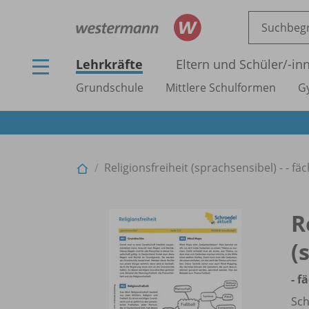
Lehrkräfte
Eltern und Schüler/
-in
Grundschule
Mittlere Schulformen
G
Religionsfreiheit (sprachsensibel) - - f
R
(
- f
Sch