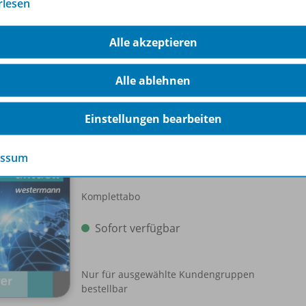
rlesen
leres Niveau -
Alle akzeptieren
Alle ablehnen
-Pakete
Einstellungen bearbeiten
Schroedel aktuell
essum
Einzellizenz
WEB-
Komplettabo
Sofort verfügbar
Nur für ausgewählte Kundengruppen
bestellbar