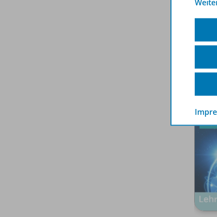
Weite
- mitt
Spar
Impr