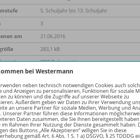
enstufe
5. Schuljahr bis 13. Schuljahr
n
3
ienen am
21.06.2016
größe
283,1 kB
format
PDF-Dokument
kommen bei Westermann
erwenden neben technisch notwendigen Cookies auch solc
e und Anzeigen zu personalisieren, Funktionen für soziale 
hreibung
ten zu können und die Zugriffe auf unserer Webseite zu
sieren. Außerdem geben wir Daten zu ihrer Verwendung un
ite an unsere Partner für soziale Medien, Werbung und An
r. Unserer Partner führen diese Informationen möglicherwe
 Arbeitsblatt richtet sich an Schülerinnen und Schüler, die
eiteren Daten zusammen, die Sie ihnen bereitgestellt haben
ie im Rahmen Ihrer Nutzung der Dienste gesammelt haben. 
sprachlichen Niveau sprechen. Es erklärt, was Religionsfreih
gen des Buttons „Alle Akzeptieren“ willigen Sie in diese
tet auf einem
inhaltlich mittleren und dem sprachlichen
erhebung gemäß Art. 6 Abs. 1 S. 1 a) DSGVO, § 25 TDDDG e
r gleichzeitig mit fachwissenschaftlichen Methoden und Ko