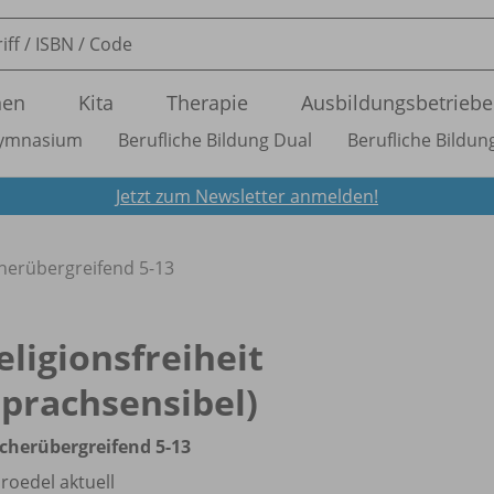
nen
Kita
Therapie
Ausbildungsbetriebe
ymnasium
Berufliche Bildung Dual
Berufliche Bildung
Jetzt zum Newsletter anmelden!
ächerübergreifend 5-13
eligionsfreiheit
sprachsensibel)
ächerübergreifend 5-13
roedel aktuell