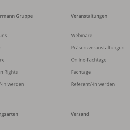
ermann Gruppe
Veranstaltungen
uns
Webinare
e
Präsenzveranstaltungen
ere
Online-Fachtage
gn Rights
Fachtage
/
-in werden
Referent/
-in werden
ngsarten
Versand