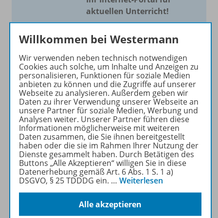
aktuellen Unterricht!
Mit Schroedel aktuell bieten
Willkommen bei Westermann
wir Ihnen einen Service, um
Ihren Unterricht aktuell und
Wir verwenden neben technisch notwendigen
einfach zu gestalten. Jede
Cookies auch solche, um Inhalte und Anzeigen zu
personalisieren, Funktionen für soziale Medien
Woche drei bis vier
anbieten zu können und die Zugriffe auf unserer
Neuerscheinungen mit
Webseite zu analysieren. Außerdem geben wir
großem Online Archiv.
Daten zu ihrer Verwendung unserer Webseite an
unsere Partner für soziale Medien, Werbung und
Analysen weiter. Unserer Partner führen diese
Mehr erfahren
Informationen möglicherweise mit weiteren
Daten zusammen, die Sie ihnen bereitgestellt
haben oder die sie im Rahmen Ihrer Nutzung der
Dienste gesammelt haben. Durch Betätigen des
Buttons „Alle Akzeptieren“ willigen Sie in diese
Datenerhebung gemäß Art. 6 Abs. 1 S. 1 a)
DSGVO, § 25 TDDDG ein.
…
Weiterlesen
Informationen
Alle akzeptieren