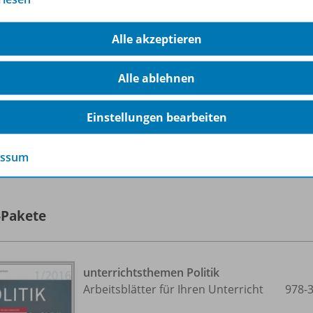
Sofort verfügbar
Dateiformat:
PDF-Dokument
Alle akzeptieren
Alle ablehnen
Einstellungen bearbeiten
lle 8 Inhalte dieser Ausgabe anzeigen
essum
-Pakete
unterrichtsthemen Politik
Arbeitsblätter für Ihren Unterricht
978-