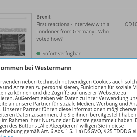
Brexit
First reactions - Interview with a
OD10
Londoner from Germany - Who
voted how?
Sofort verfügbar
Dateiformat:
PDF-Dokument
kommen bei Westermann
erwenden neben technisch notwendigen Cookies auch solc
e und Anzeigen zu personalisieren, Funktionen für soziale 
ten zu können und die Zugriffe auf unserer Webseite zu
sieren. Außerdem geben wir Daten zu ihrer Verwendung un
ite an unsere Partner für soziale Medien, Werbung und An
r. Unserer Partner führen diese Informationen möglicherwe
Bundestagsabgeordnete
eiteren Daten zusammen, die Sie ihnen bereitgestellt haben
ie im Rahmen Ihrer Nutzung der Dienste gesammelt haben. 
Begriffe erraten - Zusammenhänge
OD10
gen des Buttons „Alle Akzeptieren“ willigen Sie in diese
herstellen - Tabu-Spiel
erhebung gemäß Art. 6 Abs. 1 S. 1 a) DSGVO, § 25 TDDDG e
rlesen