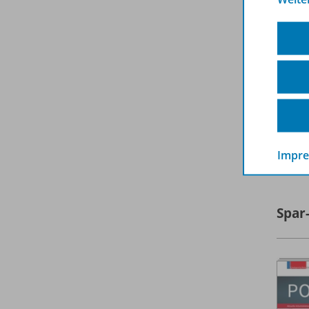
A
Impr
Spar