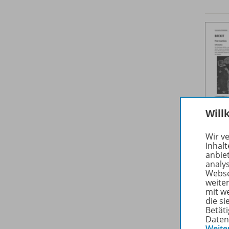
Will
Wir v
Inhalt
anbie
analy
Webse
weite
mit w
die s
Betäti
Daten
Weite