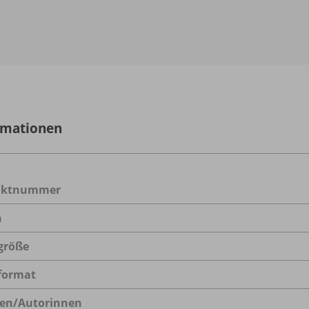
rmationen
uktnummer
n
größe
format
en/
Autorinnen