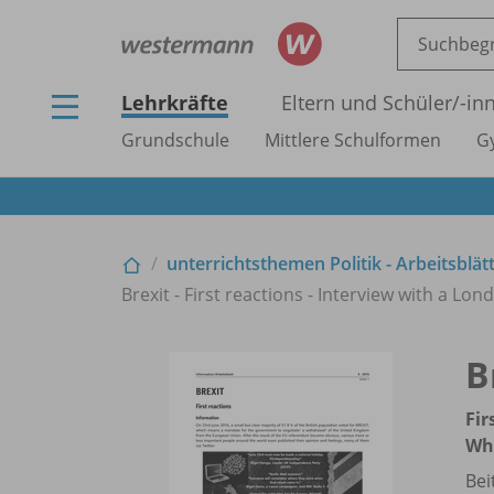
Lehrkräfte
Eltern und Schüler/
-in
Grundschule
Mittlere Schulformen
G
unterrichtsthemen Politik - Arbeitsblät
Brexit - First reactions - Interview with a 
B
Fir
Wh
Bei