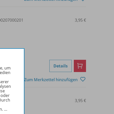
0207000201
3,95 €
Details
he, um
Medien
Zum Merkzettel hinzufügen
serer
alysen
ise
 oder
Durch
0207000202
3,95 €
in.
…