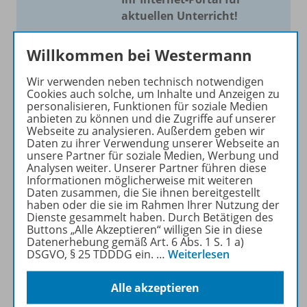
aktuellen Unterricht!
Mit Schroedel aktuell bieten
Willkommen bei Westermann
wir Ihnen einen Service, um
Ihren Unterricht aktuell und
Wir verwenden neben technisch notwendigen
einfach zu gestalten. Jede
Cookies auch solche, um Inhalte und Anzeigen zu
personalisieren, Funktionen für soziale Medien
Woche drei bis vier
anbieten zu können und die Zugriffe auf unserer
Neuerscheinungen mit
Webseite zu analysieren. Außerdem geben wir
großem Online Archiv.
Daten zu ihrer Verwendung unserer Webseite an
unsere Partner für soziale Medien, Werbung und
Analysen weiter. Unserer Partner führen diese
Mehr erfahren
Informationen möglicherweise mit weiteren
Daten zusammen, die Sie ihnen bereitgestellt
haben oder die sie im Rahmen Ihrer Nutzung der
Dienste gesammelt haben. Durch Betätigen des
Buttons „Alle Akzeptieren“ willigen Sie in diese
Datenerhebung gemäß Art. 6 Abs. 1 S. 1 a)
DSGVO, § 25 TDDDG ein.
…
Weiterlesen
Informationen
Alle akzeptieren