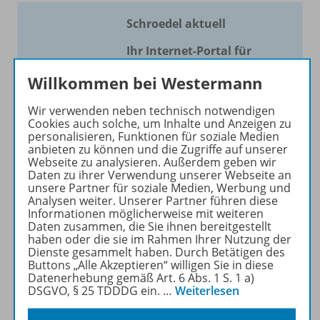
Schroedel aktuell
Ihr Internet-Portal für
aktuellen Unterricht!
Willkommen bei Westermann
Mit Schroedel aktuell bieten
Wir verwenden neben technisch notwendigen
wir Ihnen einen Service, um
Cookies auch solche, um Inhalte und Anzeigen zu
Ihren Unterricht aktuell und
personalisieren, Funktionen für soziale Medien
einfach zu gestalten. Jede
anbieten zu können und die Zugriffe auf unserer
Webseite zu analysieren. Außerdem geben wir
Woche drei bis vier
Daten zu ihrer Verwendung unserer Webseite an
Neuerscheinungen mit
unsere Partner für soziale Medien, Werbung und
großem Online Archiv.
Analysen weiter. Unserer Partner führen diese
Informationen möglicherweise mit weiteren
Daten zusammen, die Sie ihnen bereitgestellt
Mehr erfahren
haben oder die sie im Rahmen Ihrer Nutzung der
Dienste gesammelt haben. Durch Betätigen des
Buttons „Alle Akzeptieren“ willigen Sie in diese
Datenerhebung gemäß Art. 6 Abs. 1 S. 1 a)
DSGVO, § 25 TDDDG ein.
…
Weiterlesen