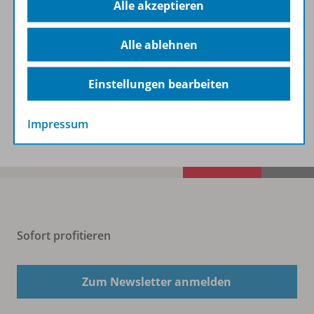
Alle akzeptieren
Informationen
Alle ablehnen
Beschreibung
Einstellungen bearbeiten
Spar-Pakete
Impressum
Sofort profitieren
Zum Newsletter anmelden