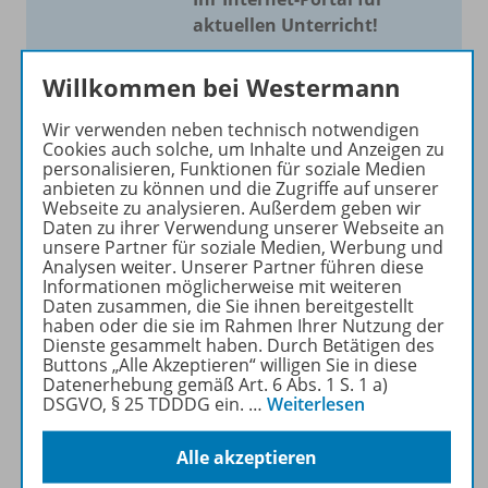
aktuellen Unterricht!
Mit Schroedel aktuell bieten
Willkommen bei Westermann
wir Ihnen einen Service, um
Ihren Unterricht aktuell und
Wir verwenden neben technisch notwendigen
einfach zu gestalten. Jede
Cookies auch solche, um Inhalte und Anzeigen zu
personalisieren, Funktionen für soziale Medien
Woche drei bis vier
anbieten zu können und die Zugriffe auf unserer
Neuerscheinungen mit
Webseite zu analysieren. Außerdem geben wir
großem Online Archiv.
Daten zu ihrer Verwendung unserer Webseite an
unsere Partner für soziale Medien, Werbung und
Analysen weiter. Unserer Partner führen diese
Mehr erfahren
Informationen möglicherweise mit weiteren
Daten zusammen, die Sie ihnen bereitgestellt
haben oder die sie im Rahmen Ihrer Nutzung der
Dienste gesammelt haben. Durch Betätigen des
Buttons „Alle Akzeptieren“ willigen Sie in diese
Datenerhebung gemäß Art. 6 Abs. 1 S. 1 a)
DSGVO, § 25 TDDDG ein.
…
Weiterlesen
Informationen
Alle akzeptieren