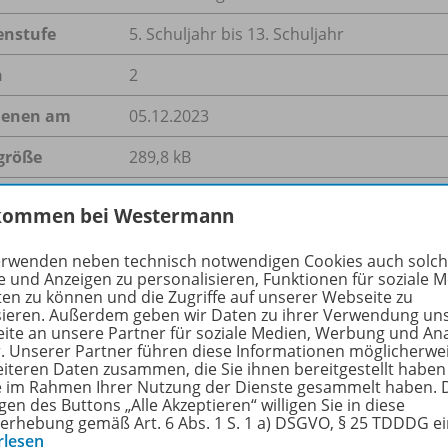
enstufe
5. Schuljahr bis 13. Schuljahr
n
2
ienen am
05.12.2023
größe
289,8 kB
format
PDF-Dokument
kommen bei Westermann
erwenden neben technisch notwendigen Cookies auch solc
e und Anzeigen zu personalisieren, Funktionen für soziale 
hreibung
ten zu können und die Zugriffe auf unserer Webseite zu
sieren. Außerdem geben wir Daten zu ihrer Verwendung un
ite an unsere Partner für soziale Medien, Werbung und An
r. Unserer Partner führen diese Informationen möglicherwe
eiteren Daten zusammen, die Sie ihnen bereitgestellt haben
 Arbeitsblatt richtet sich an Schülerinnen und Schüler, die
ie im Rahmen Ihrer Nutzung der Dienste gesammelt haben. 
äftigt sich mit dem Winter in Deutschland auf einem inhalt
gen des Buttons „Alle Akzeptieren“ willigen Sie in diese
erhebung gemäß Art. 6 Abs. 1 S. 1 a) DSGVO, § 25 TDDDG e
bei lernen die Schülerinnen und Schüler die wichtigsten Be
rlesen
disch setzen lernen sie mit Diagrammen umzugehen.