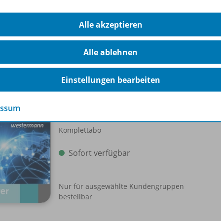
Alle akzeptieren
Alle ablehnen
-Pakete
Einstellungen bearbeiten
Schroedel aktuell
Einzellizenz
WEB-
essum
Komplettabo
Sofort verfügbar
Nur für ausgewählte Kundengruppen
bestellbar