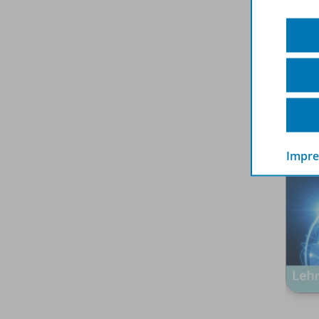
Spar
Impr