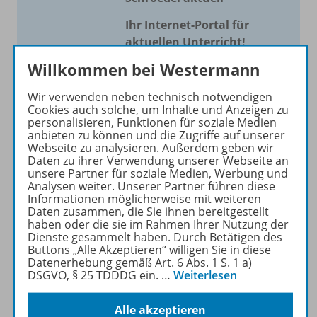
Ihr Internet-Portal für
aktuellen Unterricht!
Willkommen bei Westermann
Mit Schroedel aktuell bieten
wir Ihnen einen Service, um
Wir verwenden neben technisch notwendigen
Ihren Unterricht aktuell und
Cookies auch solche, um Inhalte und Anzeigen zu
einfach zu gestalten. Jede
personalisieren, Funktionen für soziale Medien
anbieten zu können und die Zugriffe auf unserer
Woche drei bis vier
Webseite zu analysieren. Außerdem geben wir
Neuerscheinungen mit
Daten zu ihrer Verwendung unserer Webseite an
großem Online Archiv.
unsere Partner für soziale Medien, Werbung und
Analysen weiter. Unserer Partner führen diese
Informationen möglicherweise mit weiteren
Mehr erfahren
Daten zusammen, die Sie ihnen bereitgestellt
haben oder die sie im Rahmen Ihrer Nutzung der
Dienste gesammelt haben. Durch Betätigen des
Buttons „Alle Akzeptieren“ willigen Sie in diese
Datenerhebung gemäß Art. 6 Abs. 1 S. 1 a)
DSGVO, § 25 TDDDG ein.
…
Weiterlesen
Informationen
Alle akzeptieren