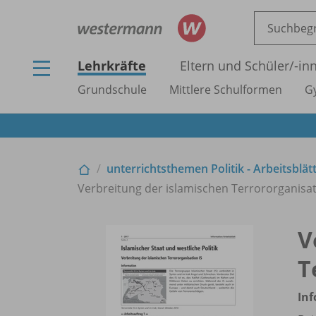
Lehrkräfte
Eltern und Schüler/
-in
Grundschule
Mittlere Schulformen
G
unterrichtsthemen Politik - Arbeitsblät
Verbreitung der islamischen Terrororganisati
V
T
In