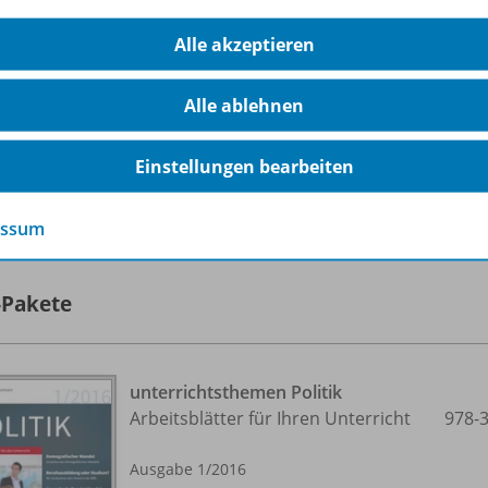
Dateiformat:
PDF-Dokument
Alle akzeptieren
Alle ablehnen
Einstellungen bearbeiten
lle 14 Inhalte dieser Ausgabe anzeigen
essum
-Pakete
unterrichtsthemen Politik
Arbeitsblätter für Ihren Unterricht
978-
Ausgabe 1/
2016