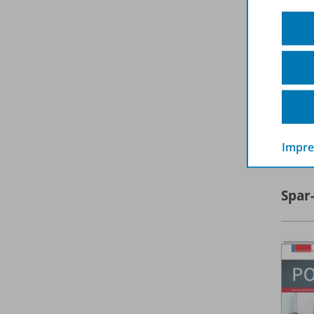
A
Impr
Spar