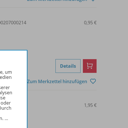
0207000214
0,95 €
Details
he, um
Medien
Zum Merkzettel hinzufügen
serer
alysen
ise
 oder
0207000215
1,95 €
Durch
in.
…