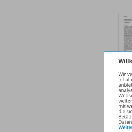
Will
Wir v
Inhalt
anbie
analy
Webse
weite
mit w
die s
Betäti
Daten
Weite