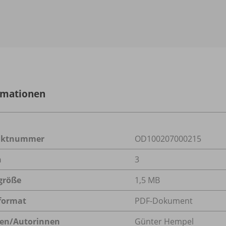
rmationen
uktnummer
OD100207000215
n
3
größe
1,5 MB
format
PDF-Dokument
en/
Autorinnen
Günter Hempel