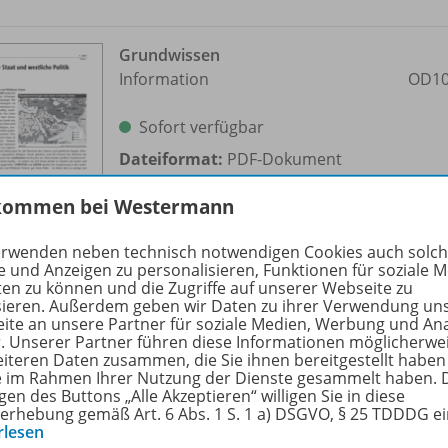
Grundwissen
Information
OD10
Sofort verfügbar
Dateiformat:
PDF-Dokument
kommen bei Westermann
erwenden neben technisch notwendigen Cookies auch solc
e und Anzeigen zu personalisieren, Funktionen für soziale 
ten zu können und die Zugriffe auf unserer Webseite zu
sieren. Außerdem geben wir Daten zu ihrer Verwendung un
ite an unsere Partner für soziale Medien, Werbung und An
r. Unserer Partner führen diese Informationen möglicherwe
Verbreitung der islamischen
eiteren Daten zusammen, die Sie ihnen bereitgestellt haben
Terrororganisation IS
OD10
ie im Rahmen Ihrer Nutzung der Dienste gesammelt haben. 
Information/
Arbeitsblatt
gen des Buttons „Alle Akzeptieren“ willigen Sie in diese
erhebung gemäß Art. 6 Abs. 1 S. 1 a) DSGVO, § 25 TDDDG e
rlesen
Sofort verfügbar