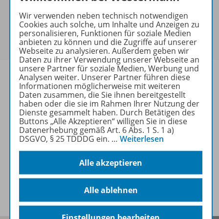
keine Sonderkonditionen gewährt werden.
Wir verwenden neben technisch notwendigen
Sie haben ein passendes
Spar-Paket
?
Cookies auch solche, um Inhalte und Anzeigen zu
Um den für Sie gültigen Preis zu sehen,
melden Sie
personalisieren, Funktionen für soziale Medien
anbieten zu können und die Zugriffe auf unserer
sich bitte an
.
Webseite zu analysieren. Außerdem geben wir
Daten zu ihrer Verwendung unserer Webseite an
unsere Partner für soziale Medien, Werbung und
Analysen weiter. Unserer Partner führen diese
Informationen möglicherweise mit weiteren
Daten zusammen, die Sie ihnen bereitgestellt
haben oder die sie im Rahmen Ihrer Nutzung der
Informationen
Dienste gesammelt haben. Durch Betätigen des
Buttons „Alle Akzeptieren“ willigen Sie in diese
Datenerhebung gemäß Art. 6 Abs. 1 S. 1 a)
DSGVO, § 25 TDDDG ein.
…
Weiterlesen
Weitere Inhalte der Ausgabe
Alle akzeptieren
Spar-Pakete
Alle ablehnen
Einstellungen bearbeiten