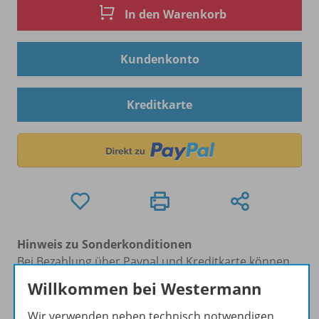
In den Warenkorb
Kundenkonto
Kreditkarte
Hinweis zu Sonderkonditionen
Bei Bezahlung über Paypal und Kreditkarte können
keine Sonderkonditionen gewährt werden.
Willkommen bei Westermann
Sie haben ein passendes
Spar-Paket
?
Um den für Sie gültigen Preis zu sehen,
melden Sie
Wir verwenden neben technisch notwendigen