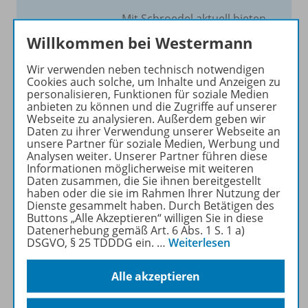
Mit Schroedel aktuell bieten
wir Ihnen einen Service, um
Willkommen bei Westermann
Ihren Unterricht aktuell und
einfach zu gestalten. Jede
Wir verwenden neben technisch notwendigen
Cookies auch solche, um Inhalte und Anzeigen zu
Woche drei bis vier
personalisieren, Funktionen für soziale Medien
Neuerscheinungen mit
anbieten zu können und die Zugriffe auf unserer
großem Online Archiv.
Webseite zu analysieren. Außerdem geben wir
Daten zu ihrer Verwendung unserer Webseite an
unsere Partner für soziale Medien, Werbung und
Mehr erfahren
Analysen weiter. Unserer Partner führen diese
Informationen möglicherweise mit weiteren
Daten zusammen, die Sie ihnen bereitgestellt
haben oder die sie im Rahmen Ihrer Nutzung der
Dienste gesammelt haben. Durch Betätigen des
Buttons „Alle Akzeptieren“ willigen Sie in diese
Datenerhebung gemäß Art. 6 Abs. 1 S. 1 a)
Informationen
DSGVO, § 25 TDDDG ein.
…
Weiterlesen
Alle akzeptieren
Beschreibung