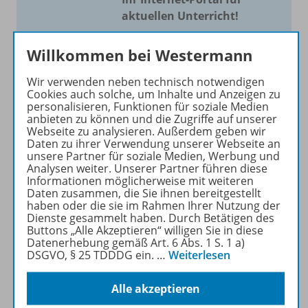
aktuellen Unterricht!
Mit Schroedel aktuell bieten
Willkommen bei Westermann
wir Ihnen einen Service, um
Ihren Unterricht aktuell und
Wir verwenden neben technisch notwendigen
einfach zu gestalten. Jede
Cookies auch solche, um Inhalte und Anzeigen zu
personalisieren, Funktionen für soziale Medien
Woche drei bis vier
anbieten zu können und die Zugriffe auf unserer
Neuerscheinungen mit
Webseite zu analysieren. Außerdem geben wir
großem Online Archiv.
Daten zu ihrer Verwendung unserer Webseite an
unsere Partner für soziale Medien, Werbung und
Analysen weiter. Unserer Partner führen diese
Mehr erfahren
Informationen möglicherweise mit weiteren
Daten zusammen, die Sie ihnen bereitgestellt
haben oder die sie im Rahmen Ihrer Nutzung der
Dienste gesammelt haben. Durch Betätigen des
Buttons „Alle Akzeptieren“ willigen Sie in diese
Datenerhebung gemäß Art. 6 Abs. 1 S. 1 a)
DSGVO, § 25 TDDDG ein.
…
Weiterlesen
Informationen
Alle akzeptieren